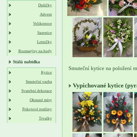
Dušičky
Advent
Velikonoce
Sazenice
Letničky
Rozmarýny na hody
Stálá nabídka
Smuteční kytice na položení m
Kytice
Smuteční vazba
Vypichované kytice (py
Svatební dekorace
Okrasné mísy
Pokojové rostliny
Trvalky